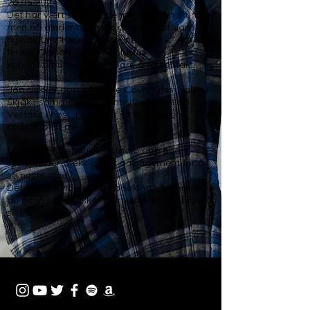
20.05.2024
Det har vært stille på denne siden en stund,
men nå gleder det meg å fortelle at Jon's
nye album "Here's To Country Music" er
ferdig. Dersom noen har lyst på en fysisk
kopi av albumet er det bare å ta kontakt.
Jon dukker opp på både Countryfestivalen i
Skjåk i sommer og Countryfestivalen på
Vestnes i høst. Er du der så bare ta en
countryprat med Jon.
15.04.2024
Det dukker stadig opp nye
spillejobber. Sjekk under arrangement for å
se neste sted.
Det jobbes videre med booking så kjenner
du noen som ønsker livemusikk er det bare å
si ifra.