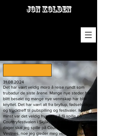
Jon Kolden
31.08.2024
Det har vært veldig moro å reise rundt som
trubadur de siste årene. Mange nye steder har
blitt besøkt og mange nye vennskap har blitt
knyttet. Det har vært alt fra bryllup, fødselsdager
og trucktreff til pubspilling og festivaler. Ikke
minst var det veldig hyggelig å få spille på
Countryfestivalen i Skjåk, og om bare noen
dager skal jeg spille på Countryfestivalen på
Vestnes, noe jeg gleder meg veldig til. Likevel