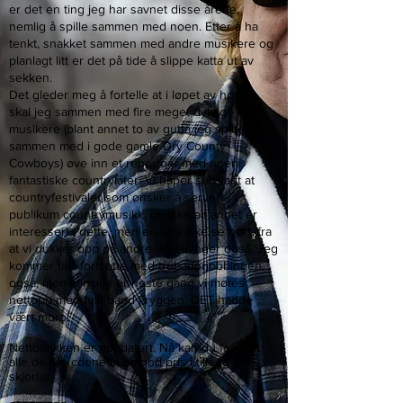
er det en ting jeg har savnet disse årene,
nemlig å spille sammen med noen. Etter å ha
tenkt, snakket sammen med andre musikere og
planlagt litt er det på tide å slippe katta ut av
sekken.
Det gleder meg å fortelle at i løpet av høsten
skal jeg sammen med fire meget dyktige
musikere (blant annet to av gutta jeg spilte
sammen med i gode gamle Dry County
Cowboys) øve inn et repertoar med noen
fantastiske countrylåter. Vi håper selvsagt at
countryfestivaler som ønsker å servere
publikum countrymusikk, og ikke alt annet er
interessert i dette, men en skal ikke se bort ifra
at vi dukker opp på andre tilstelninger også. Jeg
kommer til å fortsette med trubadurjobbingen
også, men kanskje er neste gang vi møtes
nettopp med fullt band i ryggen. DET hadde
vært moro!
Nettbutikken er oppdatert. Nå kan du få kjøpt
alle de fire cdene til en god pris i tillegg til T-
skjorter.